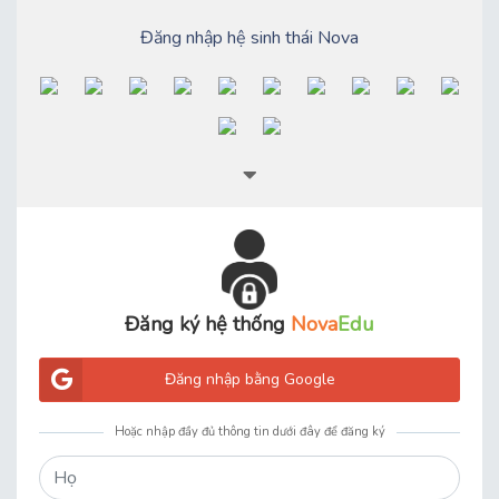
Đăng nhập hệ sinh thái Nova
Đăng ký hệ thống
Nova
Edu
Đăng nhập bằng Google
Hoặc nhập đầy đủ thông tin dưới đây để đăng ký